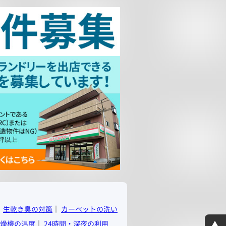
│
生乾き臭の対策
│
カーペットの洗い
▲
燥機の温度
│
24時間・深夜の利用