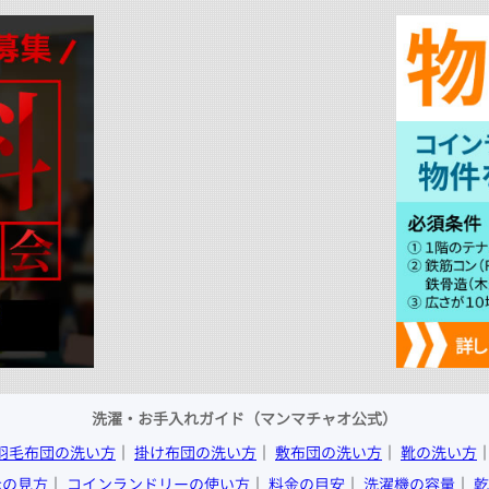
洗濯・お手入れガイド（マンマチャオ公式）
羽毛布団の洗い方
│
掛け布団の洗い方
│
敷布団の洗い方
│
靴の洗い方
示の見方
│
コインランドリーの使い方
│
料金の目安
│
洗濯機の容量
│
乾