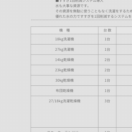
■すすぎ1回削減システム導入
水も大事な資源です。
その資源を無駄に使うこともなく洗濯をするた
優れた水の力ですすぎを1回削減するシステム
機 種
台 数
18kg洗濯機
1台
27kg洗濯機
1台
14kg乾燥機
2台
23kg乾燥機
2台
30㎏乾燥機
1台
布団乾燥機
1台
27/18kg洗濯乾燥機
3台