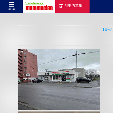
加盟店募集！
コインランドリーのマンマチャオTOP
>
コインランドリーのマンマチャオ
MENU
【セー