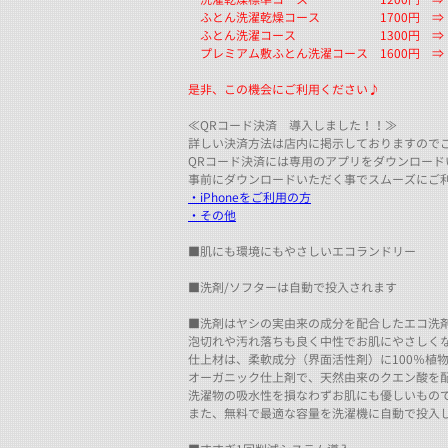
ふとん洗濯乾燥コース 1700円 ⇒ 1
ふとん洗濯コース 1300円 ⇒ 1
プレミアム敷ふとん洗濯コース 1600円 ⇒ 
是非、この機会にご利用ください♪
≪QRコード決済 導入しました！！≫
詳しい決済方法は店内に掲示しておりますので
QRコード決済には専用のアプリをダウンロード
事前にダウンロードいただく事でスムーズにご
・iPhoneをご利用の方
・その他
■肌にも環境にもやさしいエコランドリー
■洗剤/ソフターは自動で投入されます
■洗剤はヤシの実由来の成分を配合したエコ洗
泡切れや汚れ落ちも良く中性でお肌にやさしく
仕上材は、柔軟成分（界面活性剤）に100％植
オーガニック仕上剤で、天然由来のクエン酸を
洗濯物の吸水性を損なわずお肌にも優しいもの
また、無料で最適な容量を洗濯機に自動で投