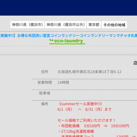
とは
>
店舗検索
>
北海道
> 【セール実施中‼】お得な布団洗い宣言コインラ
ル実施中‼】お得な布団洗い宣言コインランドリーコインランドリーマンマチャオ札
住所
北海道札幌市東区北28条東18丁目6-12
営業時間
24時間
駐車場
備考
《summerセール実施中!!》
6/1（月） ～ 8/31（月）まで
セール価格でご利用いただけます！
・布団乾燥機 5分100円 ⇒ 10分100円
・27/18kg洗濯乾燥機
洗濯乾燥標準コース 1200円 ⇒ 1