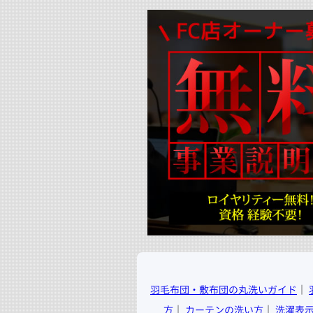
羽毛布団・敷布団の丸洗いガイド
│
方
│
カーテンの洗い方
│
洗濯表