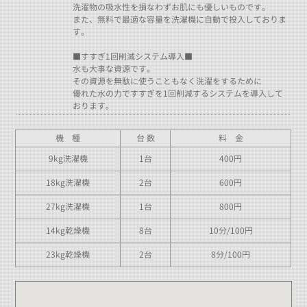
洗濯物の吸水性を損なわずお肌にも優しいものです。
また、無料で最適な容量を洗濯機に自動で投入しておりま
す。
■すすぎ1回削減システム導入■
水も大事な資源です。
その資源を無駄に使うこともなく洗濯をするために
優れた水の力ですすぎを1回削減するシステムを導入して
おります。
機 種
台 数
料 金
9kg洗濯機
1台
400円
18kg洗濯機
2台
600円
27kg洗濯機
1台
800円
14kg乾燥機
8台
10分/100円
23kg乾燥機
2台
8分/100円