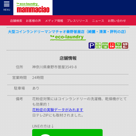
コインランドリーのマンマチャオTOP
>
コインランドリーのマンマチャオとは
>
店舗検索
>
神奈川県
> 大型コインランドリーマンマチャオ秦野曽屋店（綺麗・清潔・評判の店）
MENU
店舗検索
お客様の声
メディア情報
プレスリリース
ニュース
お問い合わせ
大型コインランドリーマンマチャオ秦野曽屋店（綺麗・清潔・評判の店）
店舗情報
住所
神奈川県秦野市曽屋3549-8
営業時間
24時間
駐車場
あり
備考
花粉症対策にはコインランドリーの洗濯機、乾燥機がとて
も効果的！
花粉症の実験データがみれます
日テレZIPにも取材されました。
LINEの方は↓