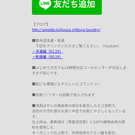
【ブログ】
http://ameblo.jp/kouza-shibuya-laundry/
■敷布団洗濯・乾燥
下記をクリックいただきご覧ください。（Youtube）
－洗濯編（01:29）
－乾燥編（00:29）
■はじめての方でも24時間対応コールセンターが対応しま
すので安心です。
■肌にも環境にもやさしいエコランドリー
■洗剤/ソフターは自動で投入されます
■洗剤はヤシの実由来の成分を配合したエコ洗剤で、
泡切れや汚れ落ちも良く中性でお肌にやさしくなっていま
す。
仕上材は、柔軟成分（界面活性剤）に100％植物由来の原
料を使用した
オーガニック仕上剤で、天然由来のクエン酸を配合、