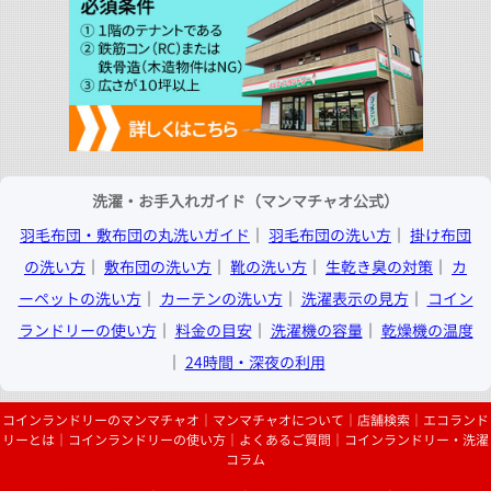
洗濯・お手入れガイド（マンマチャオ公式）
羽毛布団・敷布団の丸洗いガイド
│
羽毛布団の洗い方
│
掛け布団
の洗い方
│
敷布団の洗い方
│
靴の洗い方
│
生乾き臭の対策
│
カ
ーペットの洗い方
│
カーテンの洗い方
│
洗濯表示の見方
│
コイン
ランドリーの使い方
│
料金の目安
│
洗濯機の容量
│
乾燥機の温度
│
24時間・深夜の利用
コインランドリーのマンマチャオ
│
マンマチャオについて
│
店舗検索
│
エコランド
リーとは
│
コインランドリーの使い方
│
よくあるご質問
│
コインランドリー・洗濯
コラム