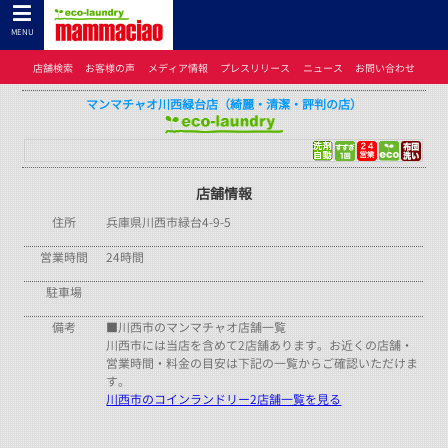
コインランドリーのマンマチャオTOP
>
コインランドリーのマンマチャオとは
>
店舗検索
>
兵庫県
> マンマチャオ川西緑台店（綺麗・清潔・評判の店）
MENU
店舗検索
お客様の声
メディア情報
プレスリリース
ニュース
お問い合わせ
マンマチャオ川西緑台店（綺麗・清潔・評判の店）
店舗情報
住所
兵庫県川西市緑台4-9-5
営業時間
24時間
駐車場
備考
■川西市のマンマチャオ店舗一覧
川西市には当店を含めて2店舗あります。お近くの店舗・
営業時間・料金の目安は下記の一覧からご確認いただけま
す。
川西市のコインランドリー2店舗一覧を見る