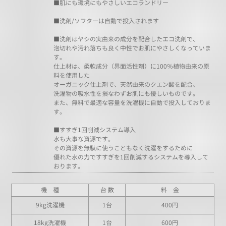
■肌にも環境にもやさしいエコランドリー
■洗剤/ソフターは自動で投入されます
■洗剤はヤシの実由来の成分を配合したエコ洗剤で、
泡切れや汚れ落ちも良く中性でお肌にやさしくなっていま
す。
仕上材は、柔軟成分（界面活性剤）に100％植物由来の原
料を使用した
オーガニック仕上剤で、天然由来のクエン酸を配合、
洗濯物の吸水性を損なわずお肌にも優しいものです。
また、無料で最適な容量を洗濯機に自動で投入しておりま
す。
■すすぎ1回削減システム導入
水も大事な資源です。
その資源を無駄に使うこともなく洗濯をするために
優れた水の力ですすぎを1回削減するシステムを導入して
おります。
機 種
台 数
料 金
9kg洗濯機
1台
400円
18kg洗濯機
1台
600円