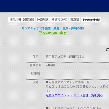
とは
>
店舗検索
>
東京都
> マンマチャオ北千住店（綺麗・清潔・評判の店）
マンマチャオ北千住店（綺麗・清潔・評判の店）
住所
東京都足立区千住龍田町16-8
営業時間
24時間
駐車場
備考
■足立区のマンマチャオ店舗一覧
足立区には当店を含めて9店舗あります。お近
す。
足立区のコインランドリー9店舗一覧を見る
■肌にも環境にもやさしいエコランドリー