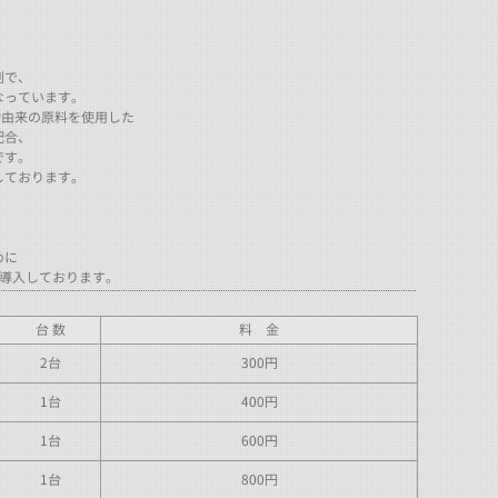
剤で、
なっています。
物由来の原料を使用した
配合、
です。
入しております。
めに
を導入しております。
台 数
料 金
2台
300円
1台
400円
1台
600円
1台
800円