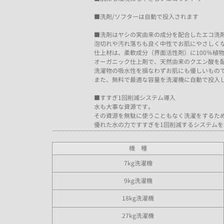
■洗剤/ソフターは自動で投入されます
■洗剤はヤシの実由来の成分を配合したエコ洗
泡切れや汚れ落ちも良く中性でお肌にやさしく
仕上材は、柔軟成分（界面活性剤）に100％植
オーガニック仕上剤で、天然由来のクエン酸を
洗濯物の吸水性を損なわずお肌にも優しいもの
また、無料で最適な容量を洗濯機に自動で投
■すすぎ1回削減システム導入
水も大事な資源です。
その資源を無駄に使うこともなく洗濯をするた
優れた水の力ですすぎを1回削減するシステム
機 種
7kg洗濯機
9kg洗濯機
18kg洗濯機
27kg洗濯機