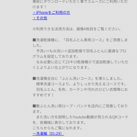
事前にダウンロードいただく事でスムーズにご利用いただ
けます！
・iPhoneをご利用の方
・その他
※利用できる決済方法は、画像4枚目をご覧ください。
■洗濯乾燥機に、「羽毛ふとん専用コース」をご用意しま
した。
予洗い+もみ洗い＋追加乾燥で羽毛ふとんに最適なプロ
グラムを設定しております。
なお必要に応じて23キロ乾燥機④で追加乾燥していただ
くとよりよい仕上がりになります。
■洗濯機全台に「ふとん洗いコース」を導入しました。
標準洗濯コースより、よりしっかり洗えるコースです。
羽毛ふとん、毛布、カーテンや汚れのひどい衣類等にお
すすめです！
■敷ふとん洗い用ロープ・バンドを店内にご用意しており
ます。
また洗い方を説明したYoutube動画が見られるQRコード
を、各機械に表示しております。
こちらからもご覧になれます。
－洗濯編（01:29）