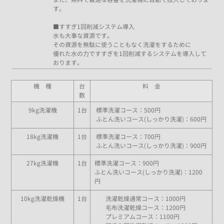
す。
■すすぎ1回削減システム導入
水も大事な資源です。
その資源を無駄に使うこともなく洗濯をするために
優れた水の力ですすぎを1回削減するシステムを導入して
おります。
機 種
台
料 金
数
9kg洗濯機
1台
標準洗濯コース：500円
ふとん洗いコース(しっかり洗濯)：600円
18kg洗濯機
1台
標準洗濯コース：700円
ふとん洗いコース(しっかり洗濯)：900円
27kg洗濯機
1台
標準洗濯コース：900円
ふとん洗いコース(しっかり洗濯)：1200
円
10kg洗濯乾燥機
1台
洗濯乾燥通常コース：1000円
毛布洗濯乾燥コース：1200円
プレミアムコース：1100円