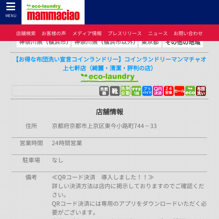
コインランドリーのマンマチャオTOP
>
コインランドリーのマンマチャオとは
>
店舗検索
>
京都府
> 【お得な布団洗い宣言コインランドリー】コインランドリーマンマチャオ上七
MENU
軒店（綺麗・清潔・評判の店）
店舗検索
お客様の声
メディア情報
プレスリリース
ニュース
お問い合わせ
【お得な布団洗い宣言コインランドリー】コインランドリーマンマチャオ
上七軒店（綺麗・清潔・評判の店）
店舗情報
住所
京都府京都市上京区東今小路町744－33
営業時間
24時間営業
駐車場
なし
備考
≪QRコード決済 導入しました！！≫
詳しい決済方法は店内に掲示しておりますのでご確認くだ
さい。
QRコード決済には専用のアプリをダウンロードいただく必
要がございます。