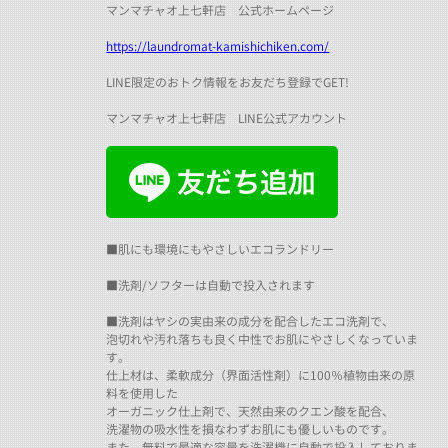
マンマチャオ上七軒店 公式ホームページ
https://laundromat-kamishichiken.com/
LINE限定のおトク情報をお友だち登録でGET!
マンマチャオ上七軒店 LINE公式アカウント
■肌にも環境にもやさしいエコランドリー
■洗剤/ソフターは自動で投入されます
■洗剤はヤシの実由来の成分を配合したエコ洗剤で、
泡切れや汚れ落ちも良く中性でお肌にやさしくなっていま
す。
仕上材は、柔軟成分（界面活性剤）に100％植物由来の原
料を使用した
オーガニック仕上剤で、天然由来のクエン酸を配合、
洗濯物の吸水性を損なわずお肌にも優しいものです。
また、無料で最適な容量を洗濯機に自動で投入しておりま