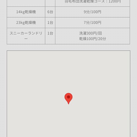
羽毛布団洗濯乾燥コース：1200円
14kg乾燥機
6台
9分/100円
23kg乾燥機
1台
7分/100円
スニーカーランドリ
1台
洗濯300円/回
ー
乾燥100円/20分