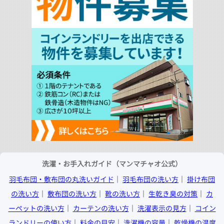
洗濯・お手入れガイド（マンマチャオ公式）
羽毛布団・敷布団の丸洗いガイド
│
羽毛布団の洗い方
│
掛け布団
の洗い方
│
敷布団の洗い方
│
靴の洗い方
│
生乾き臭の対策
│
カ
ーペットの洗い方
│
カーテンの洗い方
│
洗濯表示の見方
│
コイン
ランドリーの使い方
│
料金の目安
│
洗濯機の容量
│
乾燥機の温度