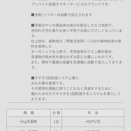
プリペイド型電子マネーサービスのブランドです。
■洗剤/ソフターは自動で投入されます
■洗剤はヤシの実由来の成分を配合したエコ洗剤で、
泡切れや汚れ落ちも良く中性でお肌にやさしくなっていま
す。
仕上材は、柔軟成分（界面活性剤）に100％植物由来の原
料を使用した
オーガニック仕上剤で、天然由来のクエン酸を配合、
洗濯物の吸水性を損なわずお肌にも優しいものです。
また、無料で最適な容量を洗濯機に自動で投入しておりま
す。
■すすぎ1回削減システム導入
水も大事な資源です。
その資源を無駄に使うこともなく洗濯をするために
優れた水の力ですすぎを1回削減するシステムを導入して
おります。
機 種
台 数
料 金
9kg洗濯機
1台
400円/回