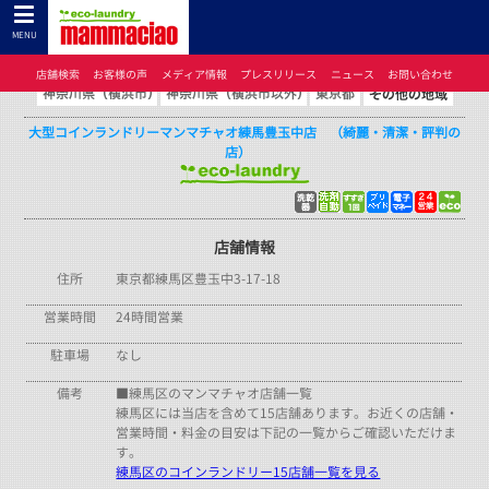
コインランドリーのマンマチャオTOP
>
コインランドリーのマンマチャオとは
>
店舗検索
>
東京都
> 大型コインランドリーマンマチャオ練馬豊玉中店 （綺麗・清潔・評判の
MENU
店）
店舗検索
お客様の声
メディア情報
プレスリリース
ニュース
お問い合わせ
大型コインランドリーマンマチャオ練馬豊玉中店 （綺麗・清潔・評判の
店）
店舗情報
住所
東京都練馬区豊玉中3-17-18
営業時間
24時間営業
駐車場
なし
備考
■練馬区のマンマチャオ店舗一覧
練馬区には当店を含めて15店舗あります。お近くの店舗・
営業時間・料金の目安は下記の一覧からご確認いただけま
す。
練馬区のコインランドリー15店舗一覧を見る