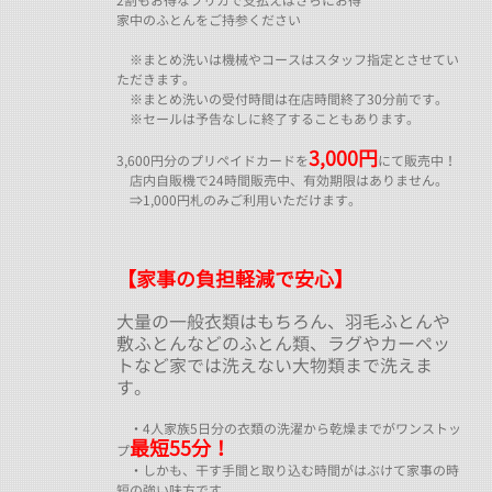
2割もお得なプリカで支払えばさらにお得
家中のふとんをご持参ください
※まとめ洗いは機械やコースはスタッフ指定とさせてい
ただきます。
※まとめ洗いの受付時間は在店時間終了30分前です。
※セールは予告なしに終了することもあります。
3,000円
3,600円分のプリペイドカードを
にて販売中！
店内自販機で24時間販売中、有効期限はありません。
⇒1,000円札のみご利用いただけます。
【家事の負担軽減で安心】
大量の一般衣類はもちろん、羽毛ふとんや
敷ふとんなどのふとん類、ラグやカーペッ
トなど家では洗えない大物類まで洗えま
す。
・4人家族5日分の衣類の洗濯から乾燥までがワンストッ
最短55分！
プ
・しかも、干す手間と取り込む時間がはぶけて家事の時
短の強い味方です。