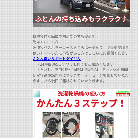
機械操作が簡単で初めての方も安心!!
簡単3ステップ!
洗濯物を入れる→コースをえらぶ→支払う で最短55分!!
使い方・洗い方に不安がある方はこちらにお電話ください
ふとん洗いサポートダイヤル
・24時間365日いつでも何でもご相談ください。
・ただし、平日9時～18時は通常受付、それ以外の時間
は留守番電話対応になります。メッセージを残していただ
きましたら後日ご連絡させていただきます。