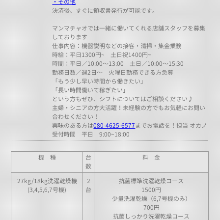
・その他
決済後、すぐに領収書発行が可能です。
マンマチャオでは一緒に働いてくれる店舗スタッフを募集
しております
仕事内容：機器説明などの接客・清掃・集金業務
時給：平日1300円~ 土日祝1400円~
時間：平日／10:00～13:00 土日／10:00～15:30
勤務日数／週2日～ 火曜日勤務できる方急募
「もう少し早い時間から働きたい」
「長い時間働いて稼ぎたい」
という方もぜひ、シフトについてはご相談ください♪
主婦・シニアの方大活躍！未経験の方でもお気軽にお問い
合わせください！
興味のある方は
080-4625-6577
までお電話を！担当 オカノ
受付時間 平日 9:00~18:00
機 種
台
料 金
数
27kg/18kg洗濯乾燥機
2
抗菌標準洗濯乾燥コース
(3,4,5,6,7号機)
台
1500円
少量洗濯乾燥（6,7号機のみ）
700円
抗菌しっかり洗濯乾燥コース