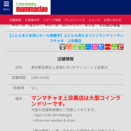
コインランドリーのマンマチャオTOP
>
コインランドリーのマンマチャオとは
>
店舗検索
>
東京都
> 【ふとんまとめ洗いセール実施中】ふとんも洗えるコインランドリーマンマチ
MENU
ャオ 上目黒店
店舗検索
お客様の声
メディア情報
プレスリリース
ニュース
お問い合わせ
【ふとんまとめ洗いセール実施中】ふとんも洗えるコインランドリーマン
マチャオ 上目黒店
店舗情報
住所
東京都目黒区上目黒4-36-19 サンコート上目黒1F
営業時間
5:00~24:00
駐車場
なし
マンマチャオ上目黒店は大型コインラ
備考
ンドリーです。
大型の洗濯乾燥機をご用意しております。
・Open 5:00 AM Midnight
・All-in-one washer & dryer
「夏の寝苦しい夜、汗をかいた寝具やダニが気になる…」