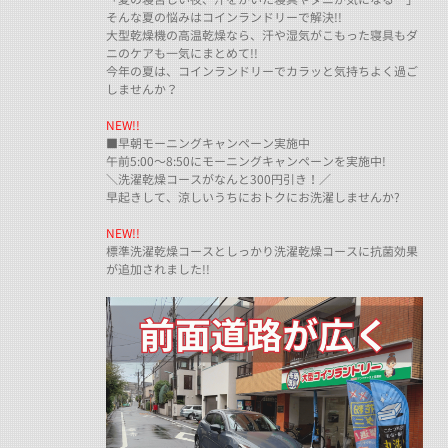
そんな夏の悩みはコインランドリーで解決!!
大型乾燥機の高温乾燥なら、汗や湿気がこもった寝具もダ
ニのケアも一気にまとめて!!
今年の夏は、コインランドリーでカラッと気持ちよく過ご
しませんか？
NEW!!
■早朝モーニングキャンペーン実施中
午前5:00～8:50にモーニングキャンペーンを実施中!
＼洗濯乾燥コースがなんと300円引き！／
早起きして、涼しいうちにおトクにお洗濯しませんか?
NEW!!
標準洗濯乾燥コースとしっかり洗濯乾燥コースに抗菌効果
が追加されました!!