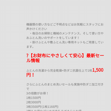
機器類の使い方などご不明点などはお気軽にスタッフにお
声かけください
・毎日のお掃除と機械のメンテナンス、そして使い方や
おふとん洗いのサポートをしています！
・掛けふとんや敷ふとん洗い専用ネットもご用意してい
ます。
?【お財布にやさしくて安心】最新セー
ル情報
1,500
ふとんの洗濯から完全乾燥+防ダニ抗菌仕上で1枚
円！
さらにふとんのまとめ洗いセールも実施中防ダニ加工付き
で
3の倍数がお得！
1枚1500円
2枚3000円
3枚3500円!(1枚1166円)