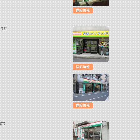
通り店
の店）