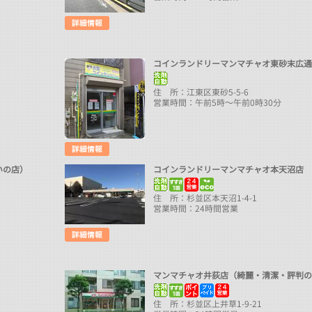
コインランドリーマンマチャオ東砂末広
住 所：江東区東砂5-5-6
営業時間：午前5時～午前0時30分
いの店）
コインランドリーマンマチャオ本天沼店
住 所：杉並区本天沼1-4-1
営業時間：24時間営業
マンマチャオ井荻店（綺麗・清潔・評判
住 所：杉並区上井草1-9-21