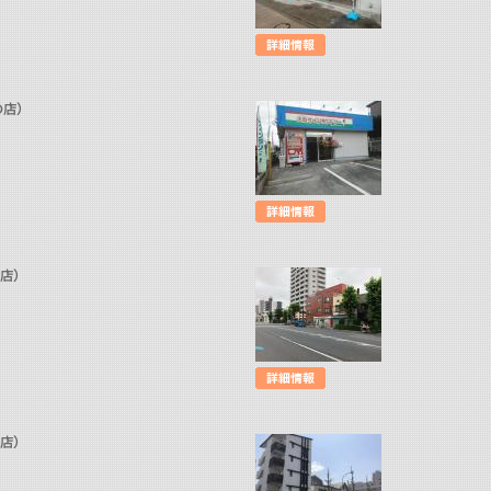
判の店）
の店）
の店）