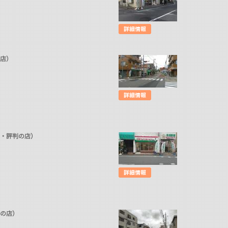
の店）
潔・評判の店）
判の店）