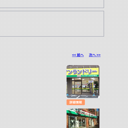
<< 前へ
次へ >>
店