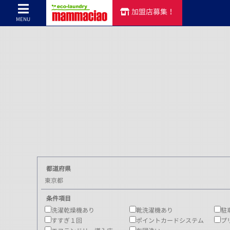
加盟店募集！
コインランドリーのマンマチャオTOP
>
店舗検索
> 東京都
MENU
都道府県
東京都
条件項目
洗濯乾燥機あり
靴洗濯機あり
駐
すすぎ１回
ポイントカードシステム
プ