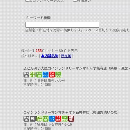
エコランドリー導入店
布団洗い
キーワード検索
店舗名・所在地を対象に検索します。スペース区切りで複数指定も可
該当物件
133
件中 41 ～ 80 件を表示
並べ替え： |
▲店舗名称
|
所在地
|
ふとん洗い大型コインランドリーマンマチャオ亀有店（綺麗・清潔
住 所：葛飾区亀有3-35-4
営業時間：24時間
コインランドリーマンマチャオ下石神井店（布団丸洗いの店）
住 所：練馬区下石神井4-6-16
営業時間：24時間