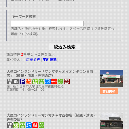
キーワード検索
店舗名・所在地を対象に検索します。スペース区切りで複数指定も
可能です(or検索)。
該当物件
2
件中 1 ～ 2 件を表示
並べ替え： |
店舗名称
|
▼所在地
|
大型コインランドリー「マンマチャオイオンタウン日向
店」（綺麗・清潔・評判の店）
住 所：日向市大字日知屋字古田町61-1
営業時間：6：00～23：00
大型コインランドリーマンマチャオ西都店（綺麗・清潔・
評判の店）