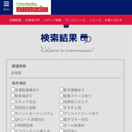
コインランドリーのマンマチャオTOP
>
店舗検索
> 宮崎県
MENU
店舗検索
お客様の声
メディア情報
プレスリリース
ニュース
お問い合わせ
都道府県
宮崎県
条件項目
洗濯乾燥機あり
靴洗濯機あり
駐車場あり
駐車スペースあり
スタッフ在店
洗剤投入セルフ
洗剤投入自動
すすぎ１回
ポイントカードシステム
プリペイドカードあり
QRコード決済対応
電子マネー対応
24時間営業
セール実施中
エコランドリー導入店
布団洗い