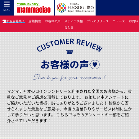
お客様の声
コインランドリーのマン
MENU
マチャオ(旧チャオネット)
加盟店募集！
店舗検索
お客様の声
メディア情報
プレスリリース
ニュース
お問い
合わせ
コインランドリーのマンマチャオTOP
> お客様の声
マンマチャオのコインランドリーを利用された全国のお客様から、貴
重なご意見やご感想を頂戴しております。 お忙しい中アンケートに
ご協力いただいた皆様、誠にありがとうございました！ 皆様から寄
せられました貴重なご意見は、今後の店舗作りやサービス体制に生か
して参りたいと思います。 こちらではそのアンケートの一部をご紹
介させていただきます！