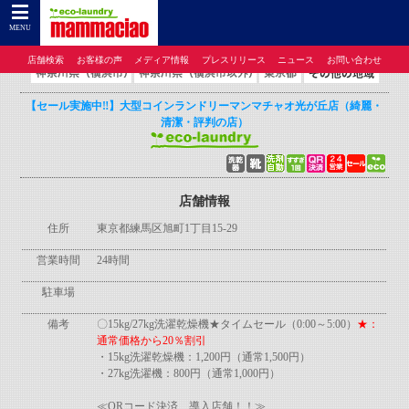
コインランドリーのマンマチャオTOP
>
コインランドリーのマンマチャオとは
>
店舗検
索
>
東京都
> 【セール実施中‼】大型コインランドリーマンマチャオ光が丘店（綺麗・清
MENU
潔・評判の店）
店舗検索
お客様の声
メディア情報
プレスリリース
ニュース
お問い合わせ
【セール実施中‼】大型コインランドリーマンマチャオ光が丘店（綺麗・
清潔・評判の店）
店舗情報
住所
東京都練馬区旭町1丁目15-29
営業時間
24時間
駐車場
備考
〇15kg/27kg洗濯乾燥機★タイムセール（0:00～5:00）
★：
通常価格から20％割引
・15kg洗濯乾燥機：1,200円（通常1,500円）
・27kg洗濯機：800円（通常1,000円）
≪QRコード決済 導入店舗！！≫