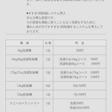
す。
■すすぎ1回削減システム導入
水も大事な資源です。
その資源を無駄に使うこともなく洗濯をするために
優れた水の力ですすぎを1回削減するシステムを導入して
おります。
機 種
台 数
料 金
9kg洗濯機
1台
500円
14kg/8kg洗濯乾燥機
1台
洗濯のみ14kgコース 700円
洗濯乾燥8kgコース 1000円
27kg/15㎏洗濯乾燥機
2台
洗濯のみ27kgコース 1000円
洗濯乾燥15kgコース 1500円
14kg乾燥機
8台
9分/100円
23kg乾燥機
1台
7分/100円
スニーカーランドリー
1台
洗濯200円
乾燥20分100円