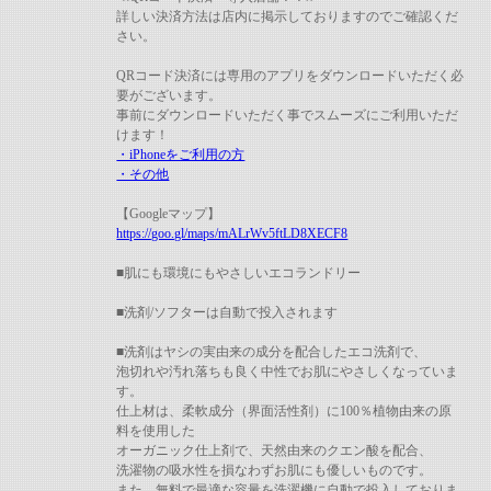
詳しい決済方法は店内に掲示しておりますのでご確認くだ
さい。
QRコード決済には専用のアプリをダウンロードいただく必
要がございます。
事前にダウンロードいただく事でスムーズにご利用いただ
けます！
・iPhoneをご利用の方
・その他
【Googleマップ】
https://goo.gl/maps/mALrWv5ftLD8XECF8
■肌にも環境にもやさしいエコランドリー
■洗剤/ソフターは自動で投入されます
■洗剤はヤシの実由来の成分を配合したエコ洗剤で、
泡切れや汚れ落ちも良く中性でお肌にやさしくなっていま
す。
仕上材は、柔軟成分（界面活性剤）に100％植物由来の原
料を使用した
オーガニック仕上剤で、天然由来のクエン酸を配合、
洗濯物の吸水性を損なわずお肌にも優しいものです。
また、無料で最適な容量を洗濯機に自動で投入しておりま