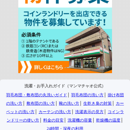
洗濯・お手入れガイド（マンマチャオ公式）
羽毛布団・敷布団の丸洗いガイド
│
羽毛布団の洗い方
│
掛け布団
の洗い方
│
敷布団の洗い方
│
靴の洗い方
│
生乾き臭の対策
│
カー
ペットの洗い方
│
カーテンの洗い方
│
洗濯表示の見方
│
コインラ
ンドリーの使い方
│
料金の目安
│
洗濯機の容量
│
乾燥機の温度
│
24時間・深夜の利用